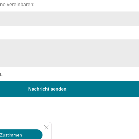
ine vereinbaren:
t.
Nachricht senden
GDPR Cookie-Banner schließen
Zustimmen