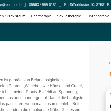
ie@posteo.de
05563 / 999 6181
Barfüßerkloster 10, 37581 
ch / Praxisraum
Paartherapie
Sexualtherapie
Einzeltherapie
en ist geprägt von Belanglosigkeiten,
len Paaren: „Wir leben wie Hänsel und Gretel,
ich in meiner Praxis. Es fehlt an Spannung,
n uns auseinandergelebt.“ lautet die häufigste
das passieren, wenn man zusammenlebt, Bett
liche, sondern die emotionale Nähe. Gibt es ein