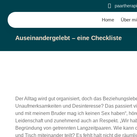
paartherap
Home
Über mi
Auseinandergelebt – eine Checkliste
Der Alltag wird gut organisiert, doch das Beziehungsleb
Unaufmerksamkeiten und Desinteresse? Das passiert vie
und mit meinem Bruder mag ich keinen Sex haben“, höre 
Leidenschaft und zunehmend auch an Respekt. „Wir habe
Begründung von getrennten Langzeitpaaren. Wie kann 
und Tisch miteinander teilt? Es fehlt halt nicht die räum