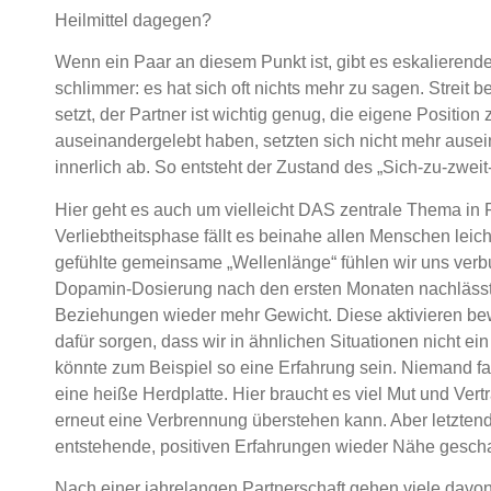
Heilmittel dagegen?
Wenn ein Paar an diesem Punkt ist, gibt es eskalierenden
schlimmer: es hat sich oft nichts mehr zu sagen. Streit
setzt, der Partner ist wichtig genug, die eigene Position 
auseinandergelebt haben, setzten sich nicht mehr ausei
innerlich ab. So entsteht der Zustand des „Sich-zu-zweit-
Hier geht es auch um vielleicht DAS zentrale Thema in 
Verliebtheitsphase fällt es beinahe allen Menschen leic
gefühlte gemeinsame „Wellenlänge“ fühlen wir uns verb
Dopamin-Dosierung nach den ersten Monaten nachlässt, 
Beziehungen wieder mehr Gewicht. Diese aktivieren be
dafür sorgen, dass wir in ähnlichen Situationen nicht ein 
könnte zum Beispiel so eine Erfahrung sein. Niemand fas
eine heiße Herdplatte. Hier braucht es viel Mut und Vert
erneut eine Verbrennung überstehen kann. Aber letztend
entstehende, positiven Erfahrungen wieder Nähe gesch
Nach einer jahrelangen Partnerschaft gehen viele davon