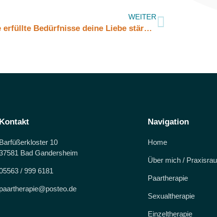
WEITER
Wie erfüllte Bedürfnisse deine Liebe stärken können
Kontakt
Navigation
Barfüßerkloster 10
Home
37581 Bad Gandersheim
Über mich / Praxisra
05563 / 999 6181
Paartherapie
paartherapie@posteo.de
Sexualtherapie
Einzeltherapie