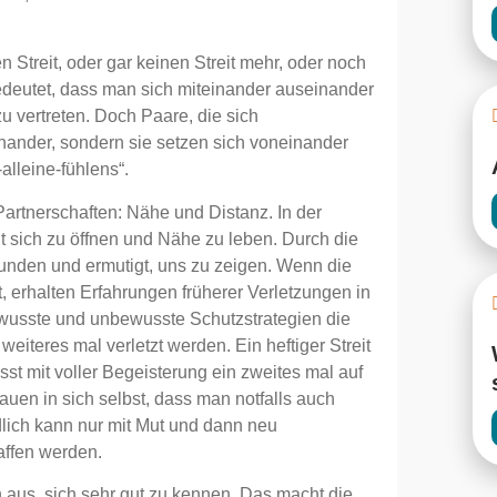
 Streit, oder gar keinen Streit mehr, oder noch
 bedeutet, dass man sich miteinander auseinander
zu vertreten. Doch Paare, die sich
nander, sondern sie setzen sich voneinander
alleine-fühlens“.
Partnerschaften: Nähe und Distanz. In der
ht sich zu öffnen und Nähe zu leben. Durch die
unden und ermutigt, uns zu zeigen. Wenn die
erhalten Erfahrungen früherer Verletzungen in
wusste und unbewusste Schutzstrategien die
weiteres mal verletzt werden. Ein heftiger Streit
st mit voller Begeisterung ein zweites mal auf
rauen in sich selbst, dass man notfalls auch
lich kann nur mit Mut und dann neu
affen werden.
 aus, sich sehr gut zu kennen. Das macht die